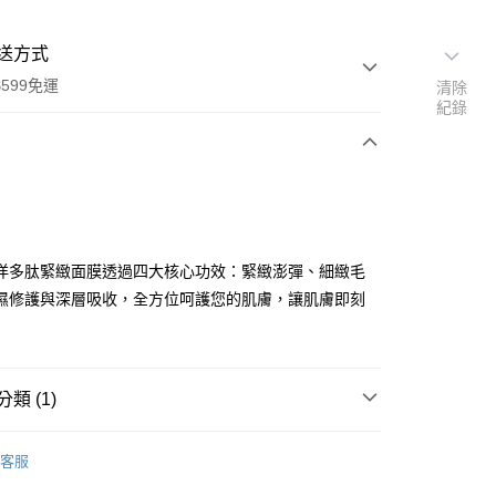
送方式
599免運
清除
紀錄
次付款
付款
洋多肽緊緻⾯膜透過四⼤核⼼功效：緊緻澎彈、細緻毛
濕修護與深層吸收，全⽅位呵護您的肌膚，讓肌膚即刻
付款
5，滿NT$599(含以上)免運費
類 (1)
家取貨
5，滿NT$599(含以上)免運費
礎系列
客服
付款