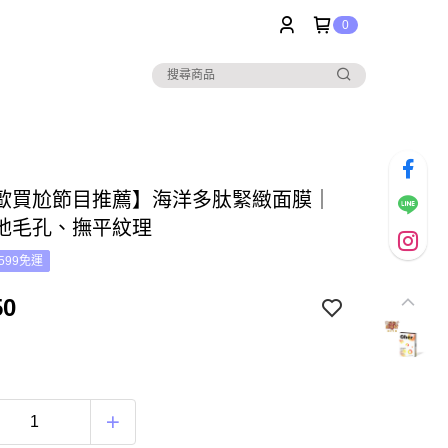
0
歐買尬節目推薦】海洋多肽緊緻面膜｜
弛毛孔、撫平紋理
599免運
50