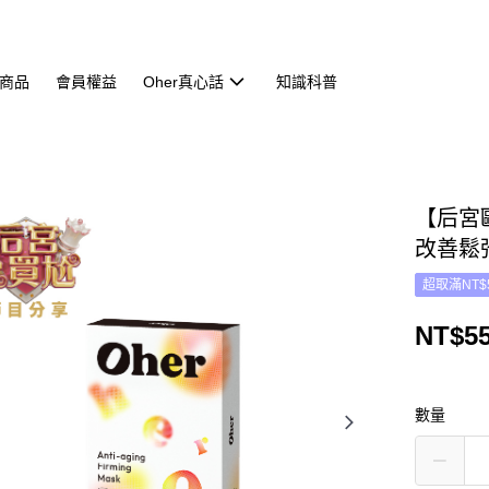
商品
會員權益
Oher真心話
知識科普
【后宮
改善鬆
超取滿NT$
NT$5
數量