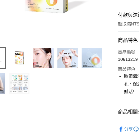
付款與運
超取滿NT$
付款方式
商品特色
信用卡一
商品編號
10613219
超商取貨
商品特色
歐爾海
運送方式
孔、保
賦活!
全家取貨
每筆NT$6
商品相關分
付款後全
每筆NT$6
面膜
基
分享
7-11取貨